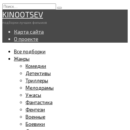
Перейти
Search
к
for:
KINOOTSEV
содержанию
подборки лучших фильмов
Карта сайта
О проекте
Все подборки
Жанры
Комедии
Детективы
Триллеры
Мелодрамы
Ужасы
Фантастика
Фентези
Военные
Боевики