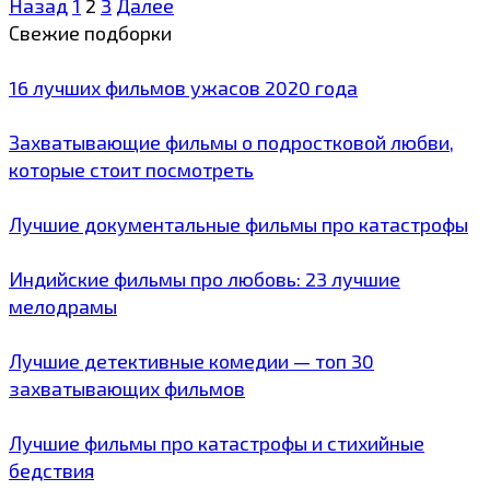
Навигация
Назад
1
2
3
Далее
по
Свежие подборки
записям
16 лучших фильмов ужасов 2020 года
Захватывающие фильмы о подростковой любви,
которые стоит посмотреть
Лучшие документальные фильмы про катастрофы
Индийские фильмы про любовь: 23 лучшие
мелодрамы
Лучшие детективные комедии — топ 30
захватывающих фильмов
Лучшие фильмы про катастрофы и стихийные
бедствия